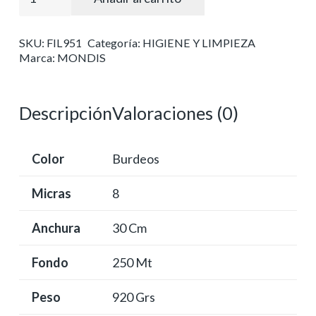
ind.
30x250
SKU:
FIL951
Categoría:
HIGIENE Y LIMPIEZA
m
Marca:
MONDIS
8
micras
cantidad
Descripción
Valoraciones (0)
Color
Burdeos
Micras
8
Anchura
30 Cm
Fondo
250 Mt
Peso
920 Grs