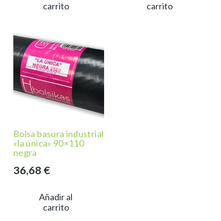
carrito
carrito
Bolsa basura industrial
«la única» 90×110
negra
36,68
€
Añadir al
carrito