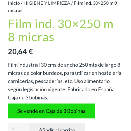
Inicio
/
HIGIENE Y LIMPIEZA
/ Film ind. 30×250 m 8
micras
Film ind. 30×250 m
8 micras
20,64
€
Film industrial 30 cms de ancho 250 mts de largo 8
micras de color burdeos, para utilizar en hostelería,
carnicerías, pescaderías, etc. Uso alimentario
según legislación vigente. Fabricado en España.
Caja de 3 bobinas.
Se vende en Caja de 3 Bobinas
Film
Añadir al carrito