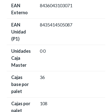
EAN
8436043103071
Externo
EAN
8435414505087
Unidad
(P1)
Unidades
0 0
Caja
Master
Cajas
36
base por
palet
Cajas por
108
palet