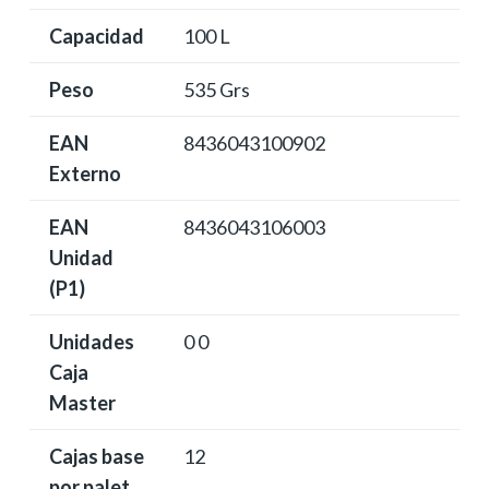
Capacidad
100 L
Peso
535 Grs
EAN
8436043100902
Externo
EAN
8436043106003
Unidad
(P1)
Unidades
0 0
Caja
Master
Cajas base
12
por palet