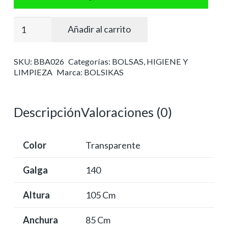
Bolsa
Añadir al carrito
basura
industrial
SKU:
BBA026
Categorías:
BOLSAS
,
HIGIENE Y
85x105
LIMPIEZA
Marca:
BOLSIKAS
transparente
cantidad
Descripción
Valoraciones (0)
Color
Transparente
Galga
140
Altura
105 Cm
Anchura
85 Cm