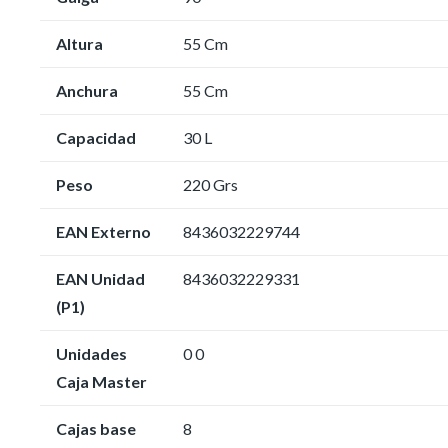
Altura
55 Cm
Anchura
55 Cm
Capacidad
30 L
Peso
220 Grs
EAN Externo
8436032229744
EAN Unidad
8436032229331
(P1)
Unidades
0 0
Caja Master
Cajas base
8