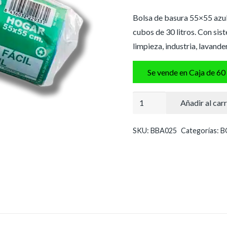
Bolsa de basura 55×55 azul.
cubos de 30 litros. Con sist
limpieza, industria, lavande
Se vende en Caja de 60
Bolsa
Añadir al carr
basura
55x55
SKU:
BBA025
Categorías:
B
cierre
fácil
azul
cantidad