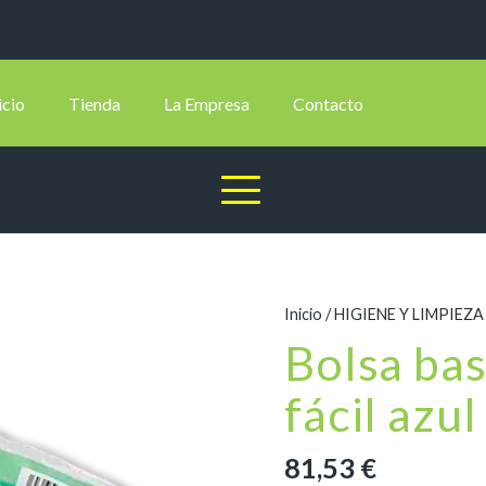
icio
Tienda
La Empresa
Contacto
Inicio
/
HIGIENE Y LIMPIEZA
Bolsa ba
fácil azul
81,53
€