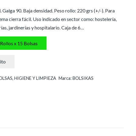
 Galga 90. Baja densidad. Peso rollo: 220 grs (+/-). Para
ema cierra fácil. Uso indicado en sector como: hostelería,
rías, jardinerías y hospitalario. Caja de 6…
 Rollos x 15 Bolsas
ito
OLSAS
,
HIGIENE Y LIMPIEZA
Marca:
BOLSIKAS