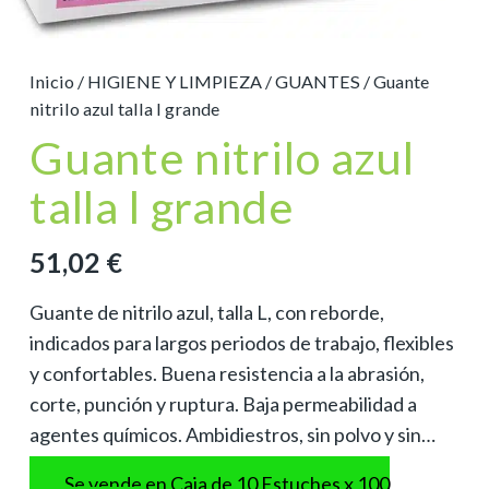
Inicio
/
HIGIENE Y LIMPIEZA
/
GUANTES
/ Guante
nitrilo azul talla l grande
Guante nitrilo azul
talla l grande
51,02
€
Guante de nitrilo azul, talla L, con reborde,
indicados para largos periodos de trabajo, flexibles
y confortables. Buena resistencia a la abrasión,
corte, punción y ruptura. Baja permeabilidad a
agentes químicos. Ambidiestros, sin polvo y sin…
Se vende en Caja de 10 Estuches x 100