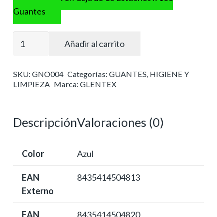
Guantes
Guante
Añadir al carrito
nitrilo
azul
SKU:
GNO004
Categorías:
GUANTES
,
HIGIENE Y
talla
LIMPIEZA
Marca:
GLENTEX
l
grande
cantidad
Descripción
Valoraciones (0)
Color
Azul
EAN
8435414504813
Externo
EAN
8435414504820