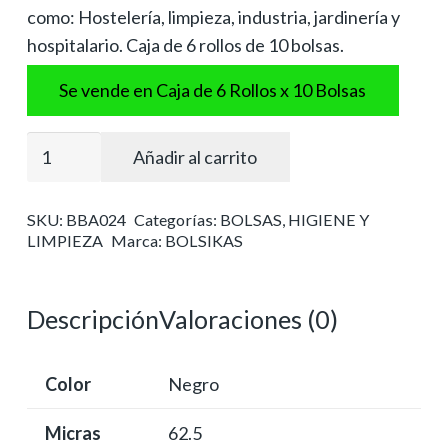
como: Hostelería, limpieza, industria, jardinería y
hospitalario. Caja de 6 rollos de 10 bolsas.
Se vende en Caja de 6 Rollos x 10 Bolsas
Bolsa
Añadir al carrito
basura
industrial
SKU:
BBA024
Categorías:
BOLSAS
,
HIGIENE Y
115x150
LIMPIEZA
Marca:
BOLSIKAS
negra
cantidad
Descripción
Valoraciones (0)
Color
Negro
Micras
62.5