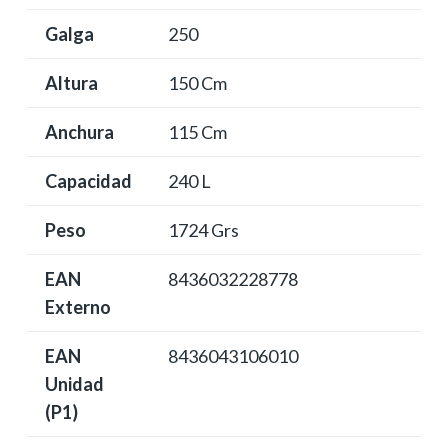
Galga
250
Altura
150 Cm
Anchura
115 Cm
Capacidad
240 L
Peso
1724 Grs
EAN
8436032228778
Externo
EAN
8436043106010
Unidad
(P1)