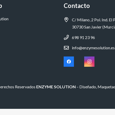
p
Contacto
ution
C/ Milano, 2 Pol. Ind. El P
30730 San Javier (Murci
698 91 23 96
info@enzymesolution.es
Derechos Reservados
ENZYME SOLUTION
– Diseñado, Maqueta