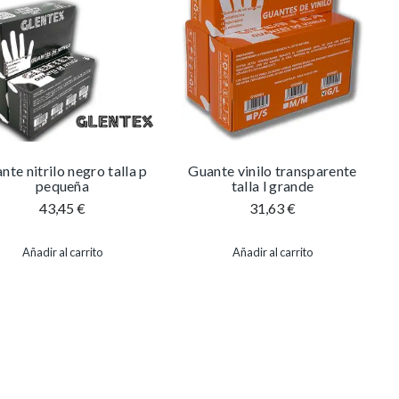
nte nitrilo negro talla p
Guante vinilo transparente
pequeña
talla l grande
43,45
€
31,63
€
Añadir al carrito
Añadir al carrito