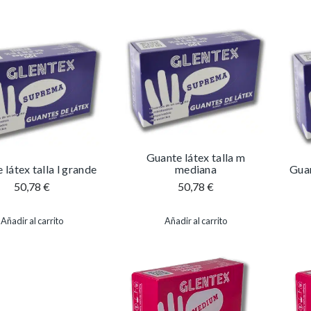
Guante látex talla m
 látex talla l grande
mediana
Guan
50,78
€
50,78
€
Añadir al carrito
Añadir al carrito