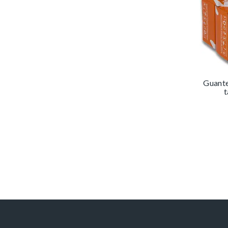
Guante
t