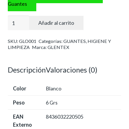
Guantes
Guante
Añadir al carrito
látex
talla
SKU:
GLO001
Categorías:
GUANTES
,
HIGIENE Y
p
LIMPIEZA
Marca:
GLENTEX
pequeña
cantidad
Descripción
Valoraciones (0)
Color
Blanco
Peso
6 Grs
EAN
8436032220505
Externo