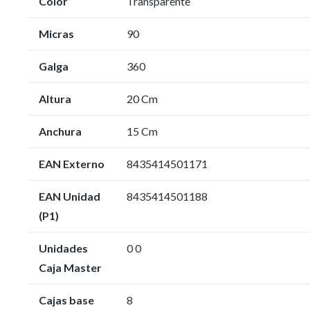
Color
Transparente
Micras
90
Galga
360
Altura
20 Cm
Anchura
15 Cm
EAN Externo
8435414501171
EAN Unidad
8435414501188
(P1)
Unidades
0 0
Caja Master
Cajas base
8