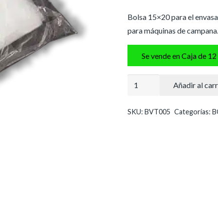
Bolsa 15×20 para el envasa
para máquinas de campana. 
Se vende en Caja de 12
Bolsa
Añadir al carr
envasado
al
SKU:
BVT005
Categorías:
B
vacío
15x20
cm
cantidad