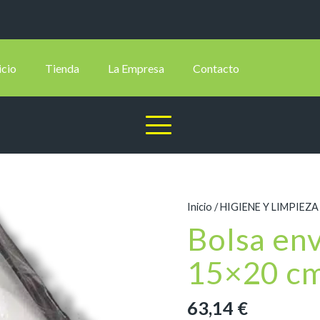
icio
Tienda
La Empresa
Contacto
Inicio
/
HIGIENE Y LIMPIEZA
Bolsa env
15×20 c
63,14
€