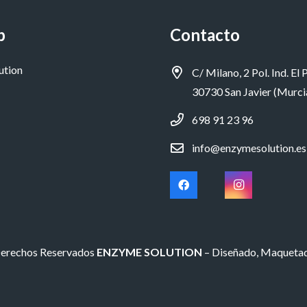
p
Contacto
ution
C/ Milano, 2 Pol. Ind. El P
30730 San Javier (Murci
698 91 23 96
info@enzymesolution.es
Derechos Reservados
ENZYME SOLUTION
– Diseñado, Maqueta