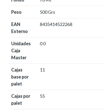
Peso
500 Grs
EAN
8435414522268
Externo
Unidades
0 0
Caja
Master
Cajas
11
base por
palet
Cajas por
55
palet