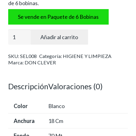
de 6 bobinas.
Se vende en Paquete de 6 Bobinas
Secamanos
Añadir al carrito
o
chemi
SKU:
SEL008
Categoría:
HIGIENE Y LIMPIEZA
"maxi-
Marca:
DON CLEVER
economy"
pasta
100%
Descripción
Valoraciones (0)
laminado
cantidad
Color
Blanco
Anchura
18 Cm
Fondo
70 Mt