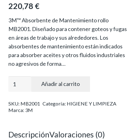
220,78
€
3M™ Absorbente de Mantenimiento rollo
MB2001. Diseñado para contener goteos y fugas
en áreas de trabajo y sus alrededores. Los
absorbentes de mantenimiento están indicados
para absorber aceites y otros fluidos industriales
no agresivos de forma…
Rollo
Añadir al carrito
mb2001
3m™
SKU:
MB2001
Categoría:
HIGIENE Y LIMPIEZA
absorbente
Marca:
3M
de
mantenimiento
cantidad
Descripción
Valoraciones (0)