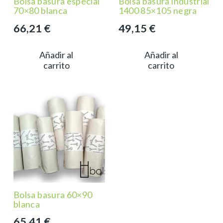
Bolsa basura especial
Bolsa basura industrial
70×80 blanca
1400 85×105 negra
66,21
€
49,15
€
Añadir al
Añadir al
carrito
carrito
Bolsa basura 60×90
blanca
65,41
€