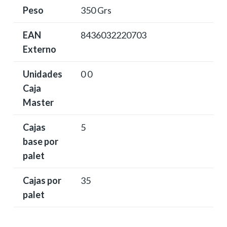
Peso
350 Grs
EAN
8436032220703
Externo
Unidades
0 0
Caja
Master
Cajas
5
base por
palet
Cajas por
35
palet