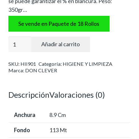
se puede garantizar el % en blancura. Peso:
350gr…
Se vende en Paquete de 18 Rollos
Papel
Añadir al carrito
higiénico
ind.
SKU:
HII901
Categoría:
HIGIENE Y LIMPIEZA
eco
Marca:
DON CLEVER
pasta
laminado
cantidad
Descripción
Valoraciones (0)
Anchura
8.9 Cm
Fondo
113 Mt