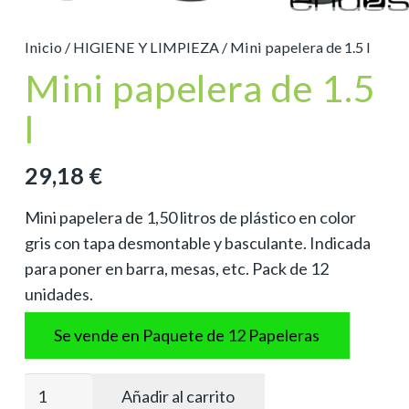
Inicio
/
HIGIENE Y LIMPIEZA
/ Mini papelera de 1.5 l
Mini papelera de 1.5
l
29,18
€
Mini papelera de 1,50 litros de plástico en color
gris con tapa desmontable y basculante. Indicada
para poner en barra, mesas, etc. Pack de 12
unidades.
Se vende en Paquete de 12 Papeleras
Mini
Añadir al carrito