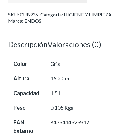
papelera
de
SKU:
CUB935
Categoría:
HIGIENE Y LIMPIEZA
1.5
Marca:
ENDOS
l
cantidad
Descripción
Valoraciones (0)
Color
Gris
Altura
16.2 Cm
Capacidad
1.5 L
Peso
0.105 Kgs
EAN
8435414525917
Externo