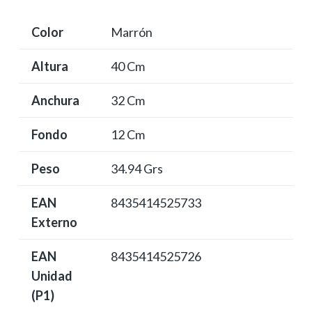
Color
Marrón
Altura
40 Cm
Anchura
32 Cm
Fondo
12 Cm
Peso
34.94 Grs
EAN
8435414525733
Externo
EAN
8435414525726
Unidad
(P1)