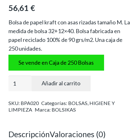
56,61
€
Bolsa de papel kraft con asas rizadas tamaño M. La
medida de bolsa 32+12×40. Bolsa fabricada en
papel reciclado 100% de 90 grs/m2. Una caja de
250 unidades.
Se vende en Caja de 250 Bolsas
Bolsa
Añadir al carrito
papel
asa
SKU:
BPA020
Categorías:
BOLSAS
,
HIGIENE Y
rizada
LIMPIEZA
Marca:
BOLSIKAS
tamaño
m
cantidad
Descripción
Valoraciones (0)