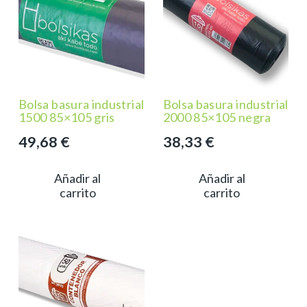
Bolsa basura industrial
Bolsa basura industrial
1500 85×105 gris
2000 85×105 negra
49,68
€
38,33
€
Añadir al
Añadir al
carrito
carrito