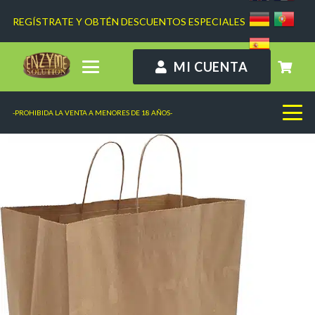
REGÍSTRATE Y OBTÉN DESCUENTOS ESPECIALES
MI CUENTA
-PROHIBIDA LA VENTA A MENORES DE 18 AÑOS-