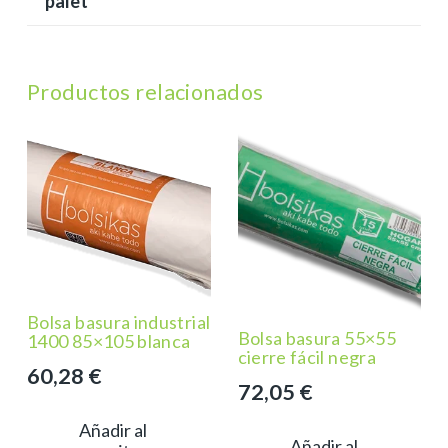
palet
Productos relacionados
Bolsa basura industrial
Bolsa basura 55×55
1400 85×105 blanca
cierre fácil negra
60,28
€
72,05
€
Añadir al
Añadir al