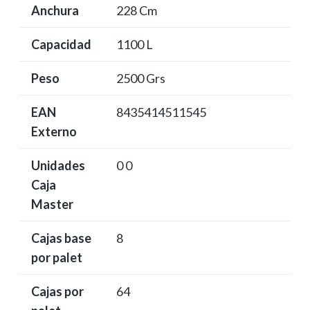
Anchura
228 Cm
Capacidad
1100 L
Peso
2500 Grs
EAN
8435414511545
Externo
Unidades
0 0
Caja
Master
Cajas base
8
por palet
Cajas por
64