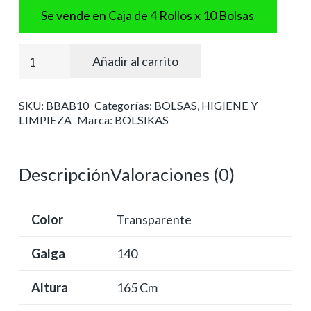
Se vende en Caja de 4 Rollos x 10 Bolsas
Bolsa
Añadir al carrito
basura
industrial
SKU:
BBAB10
Categorías:
BOLSAS
,
HIGIENE Y
228x165
LIMPIEZA
Marca:
BOLSIKAS
translucida
cantidad
Descripción
Valoraciones (0)
Color
Transparente
Galga
140
Altura
165 Cm