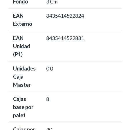
Fondo
3 Cm
EAN
8435414522824
Externo
EAN
8435414522831
Unidad
(P1)
Unidades
0 0
Caja
Master
Cajas
8
base por
palet
Cajas por
40