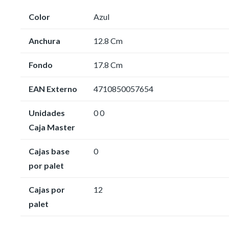
Color
Azul
Anchura
12.8 Cm
Fondo
17.8 Cm
EAN Externo
4710850057654
Unidades
0 0
Caja Master
Cajas base
0
por palet
Cajas por
12
palet