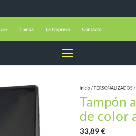
icio
Tienda
La Empresa
Contacto
Inicio
/
PERSONALIZADOS
/
Tampón a
de color 
33,89
€