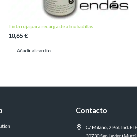
Tinta roja para recarga de almohadillas
10,65
€
Añadir al carrito
p
Contacto
ution
C/ Milano, 2 Pol. Ind. El P
30730 San Javier (Murci