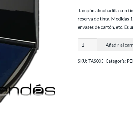
Tampón almohadilla con tinta
reserva de tinta. Medidas 
envases de cartón, etc. Es 
Tampón
Añadir al carr
almohadilla
con
SKU:
TAS003
Categoría:
PE
tinta
de
color
azul
cantidad