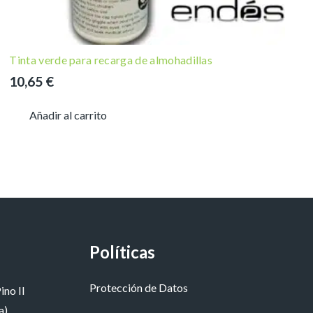
Tinta verde para recarga de almohadillas
10,65
€
Añadir al carrito
Políticas
Protección de Datos
ino II
a)