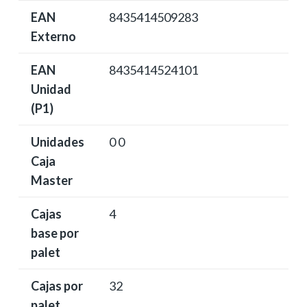
EAN
8435414509283
Externo
EAN
8435414524101
Unidad
(P1)
Unidades
0 0
Caja
Master
Cajas
4
base por
palet
Cajas por
32
palet