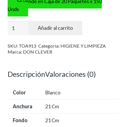
Se vende en Caja de 20 Paquetes x 150
Unds
Toalla
Añadir al carrito
seca
manos
SKU:
TOA913
Categoría:
HIGIENE Y LIMPIEZA
zig
Marca:
DON CLEVER
zag
pasta
laminada
Descripción
Valoraciones (0)
2
capas
Color
Blanco
cantidad
Anchura
21 Cm
Fondo
21 Cm