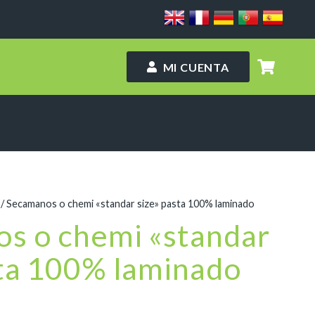
MI CUENTA
/ Secamanos o chemi «standar size» pasta 100% laminado
s o chemi «standar
sta 100% laminado