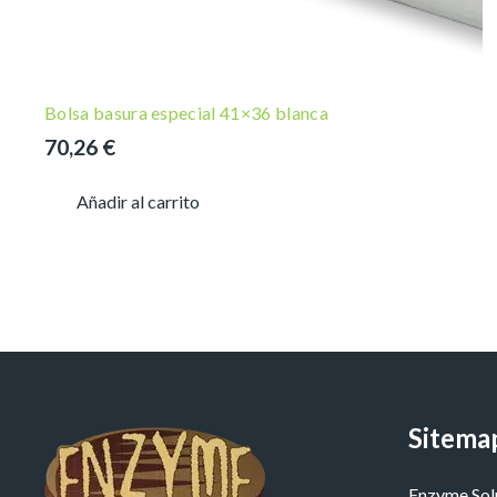
Bolsa basura especial 41×36 blanca
70,26
€
Añadir al carrito
Sitema
Enzyme Sol