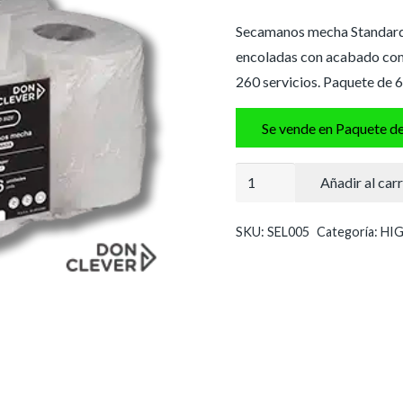
Secamanos mecha Standard S
encoladas con acabado como 
260 servicios. Paquete de 6
Se vende en Paquete d
Secamanos
Añadir al carr
o
chemi
SKU:
SEL005
Categoría:
HIG
"standar
size"
pasta
100%
laminado
cantidad