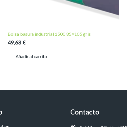
Bolsa basura industrial 1500 85×105 gris
49,68
€
Añadir al carrito
p
Contacto
ution