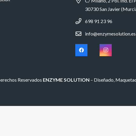
C/ Milano, 2 Pol. Ind. El P
30730 San Javier (Murci
698 91 23 96
info@enzymesolution.es
Derechos Reservados
ENZYME SOLUTION
– Diseñado, Maqueta