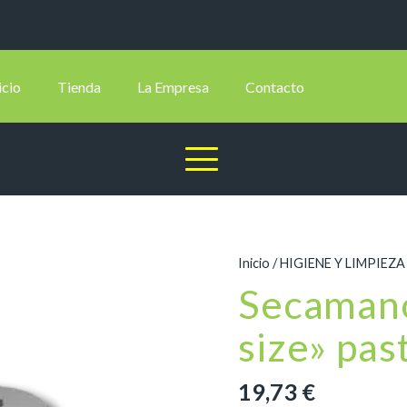
icio
Tienda
La Empresa
Contacto
Inicio
/
HIGIENE Y LIMPIEZA
Secamano
size» pa
19,73
€