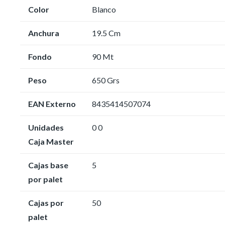
Color
Blanco
Anchura
19.5 Cm
Fondo
90 Mt
Peso
650 Grs
EAN Externo
8435414507074
Unidades
0 0
Caja Master
Cajas base
5
por palet
Cajas por
50
palet