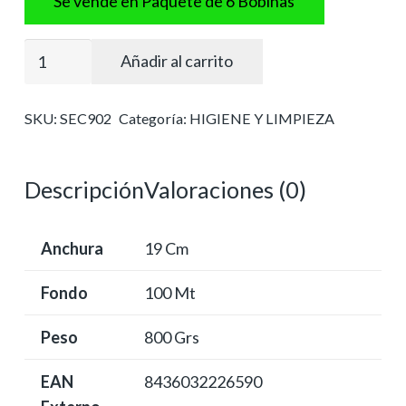
Se vende en Paquete de 6 Bobinas
Secamanos
Añadir al carrito
o
chemi
SKU:
SEC902
Categoría:
HIGIENE Y LIMPIEZA
eco-
pasta
laminado
Descripción
Valoraciones (0)
cantidad
Anchura
19 Cm
Fondo
100 Mt
Peso
800 Grs
EAN
8436032226590