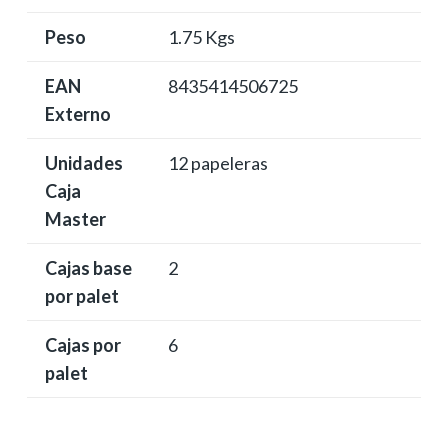
Peso
1.75 Kgs
EAN
8435414506725
Externo
Unidades
12 papeleras
Caja
Master
Cajas base
2
por palet
Cajas por
6
palet