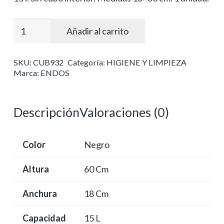
Papelera
Añadir al carrito
metálica
con
SKU:
CUB932
Categoría:
HIGIENE Y LIMPIEZA
cenicero
Marca:
ENDOS
cantidad
Descripción
Valoraciones (0)
Color
Negro
Altura
60 Cm
Anchura
18 Cm
Capacidad
15 L