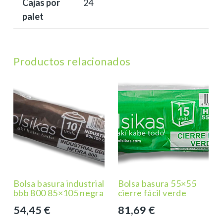
Cajas por
24
palet
Productos relacionados
Bolsa basura industrial
Bolsa basura 55×55
bbb 800 85×105 negra
cierre fácil verde
54,45
€
81,69
€