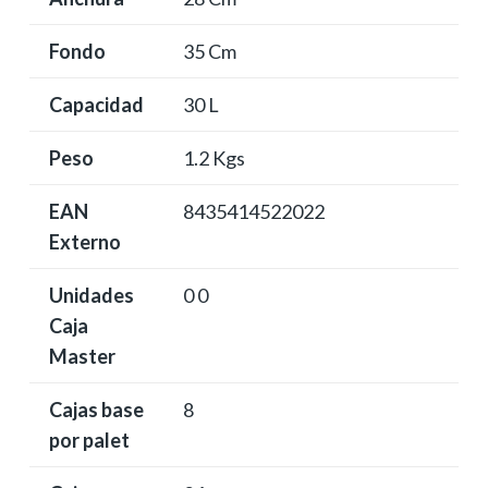
Fondo
35 Cm
Capacidad
30 L
Peso
1.2 Kgs
EAN
8435414522022
Externo
Unidades
0 0
Caja
Master
Cajas base
8
por palet