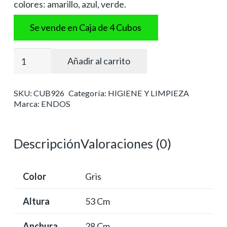
colores: amarillo, azul, verde.
Se vende en Caja de 4 Cubos
Cubos
Añadir al carrito
basura
reciclaje
SKU:
CUB926
Categoría:
HIGIENE Y LIMPIEZA
cantidad
Marca:
ENDOS
Descripción
Valoraciones (0)
Color
Gris
Altura
53 Cm
Anchura
28 Cm