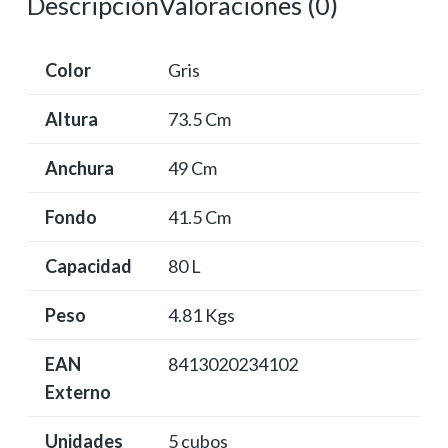
Descripción
Valoraciones (0)
pedal
cantidad
Color
Gris
Altura
73.5 Cm
Anchura
49 Cm
Fondo
41.5 Cm
Capacidad
80 L
Peso
4.81 Kgs
EAN
8413020234102
Externo
Unidades
5 cubos