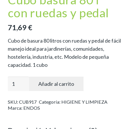
con ruedas y pedal
71,69
€
Cubo de basura 80 litros con ruedas y pedal de fácil
manejo ideal para jardinerías, comunidades,
hostelería, industria, etc. Modelo de pequeña
capacidad. 1 cubo
Cubo
Añadir al carrito
basura
80
SKU:
CUB917
Categoría:
HIGIENE Y LIMPIEZA
l
Marca:
ENDOS
con
ruedas
y