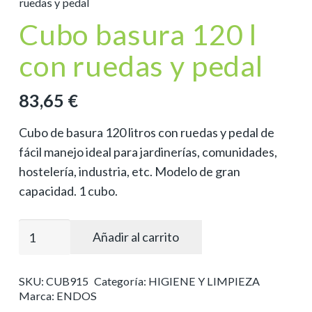
ruedas y pedal
Cubo basura 120 l
con ruedas y pedal
83,65
€
Cubo de basura 120 litros con ruedas y pedal de
fácil manejo ideal para jardinerías, comunidades,
hostelería, industria, etc. Modelo de gran
capacidad. 1 cubo.
Cubo
Añadir al carrito
basura
120
SKU:
CUB915
Categoría:
HIGIENE Y LIMPIEZA
l
Marca:
ENDOS
con