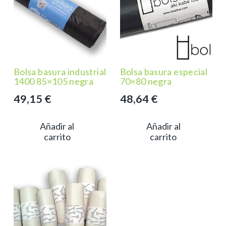
Bolsa basura industrial
Bolsa basura especial
1400 85×105 negra
70×80 negra
49,15
€
48,64
€
Añadir al
Añadir al
carrito
carrito