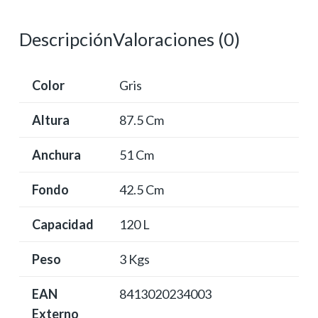
ruedas
y
Descripción
Valoraciones (0)
pedal
cantidad
Color
Gris
Altura
87.5 Cm
Anchura
51 Cm
Fondo
42.5 Cm
Capacidad
120 L
Peso
3 Kgs
EAN
8413020234003
Externo