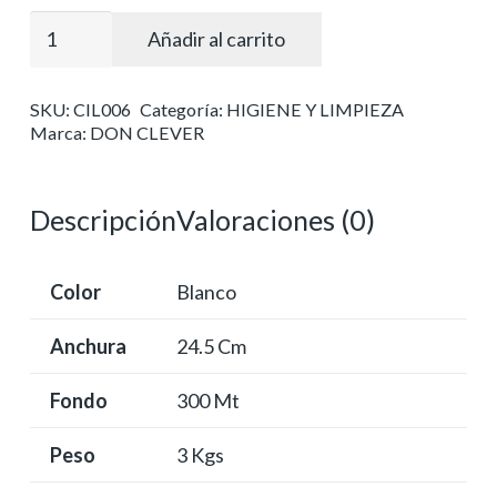
Celulosa
Añadir al carrito
ind.
superior
SKU:
CIL006
Categoría:
HIGIENE Y LIMPIEZA
pasta
Marca:
DON CLEVER
100%
laminada
cantidad
Descripción
Valoraciones (0)
Color
Blanco
Anchura
24.5 Cm
Fondo
300 Mt
Peso
3 Kgs