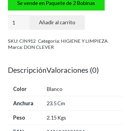
Se vende en Paquete de 2 Bobinas
Celulosa
Añadir al carrito
ind.
punta-
SKU:
CIN912
Categoría:
HIGIENE Y LIMPIEZA
punta100
Marca:
DON CLEVER
%
celulos
cantidad
Descripción
Valoraciones (0)
Color
Blanco
Anchura
23.5 Cm
Peso
2.15 Kgs