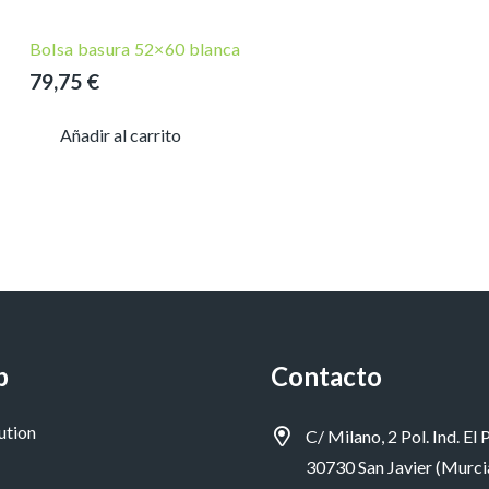
Bolsa basura 52×60 blanca
79,75
€
Añadir al carrito
p
Contacto
ution
C/ Milano, 2 Pol. Ind. El P
30730 San Javier (Murci