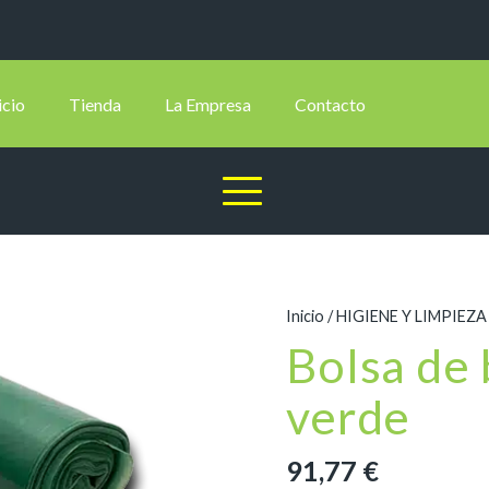
icio
Tienda
La Empresa
Contacto
Inicio
/
HIGIENE Y LIMPIEZA
Bolsa de
verde
91,77
€