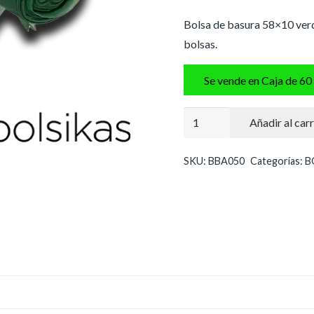
Bolsa de basura 58×10 verde
bolsas.
Se vende en Caja de 60
Bolsa
Añadir al carr
de
basura
SKU:
BBA050
Categorías:
B
58x100
cm
verde
cantidad