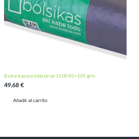
Bolsa basura industrial 1500 85×105 gris
49,68
€
Añadir al carrito