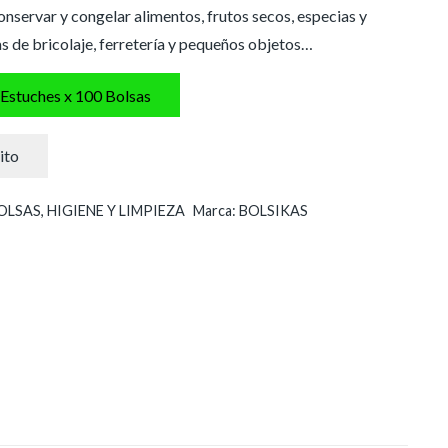
conservar y congelar alimentos, frutos secos, especias y
s de bricolaje, ferretería y pequeños objetos…
 Estuches x 100 Bolsas
ito
OLSAS
,
HIGIENE Y LIMPIEZA
Marca:
BOLSIKAS