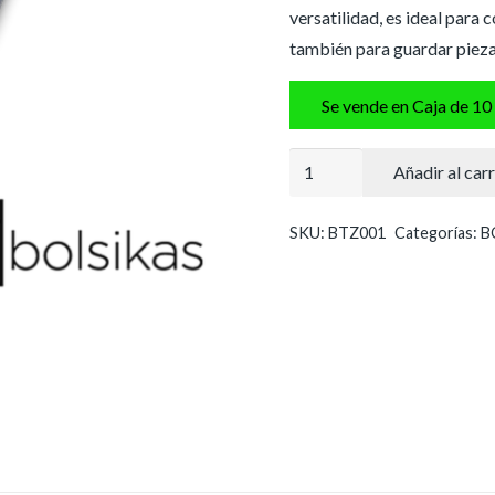
versatilidad, es ideal para 
también para guardar pieza
Se vende en Caja de 10
Bolsa
Añadir al carr
con
cierre
SKU:
BTZ001
Categorías:
B
zip
12x18
cm
cantidad