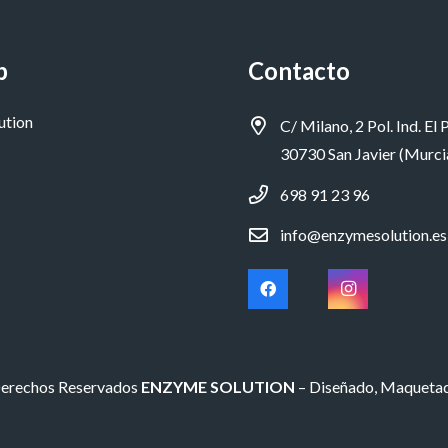
p
Contacto
ution
C/ Milano, 2 Pol. Ind. El P
30730 San Javier (Murci
698 91 23 96
info@enzymesolution.es
Derechos Reservados
ENZYME SOLUTION
– Diseñado, Maqueta