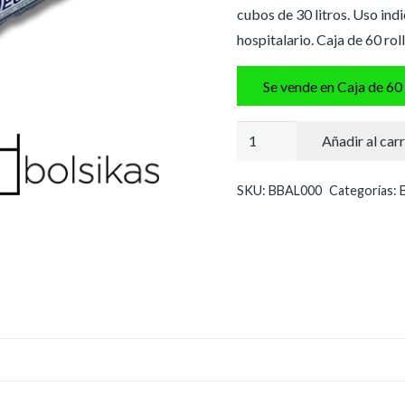
cubos de 30 litros. Uso indi
hospitalario. Caja de 60 rol
Se vende en Caja de 60
Bolsa
Añadir al carr
basura
negra
SKU:
BBAL000
Categorías:
cantidad