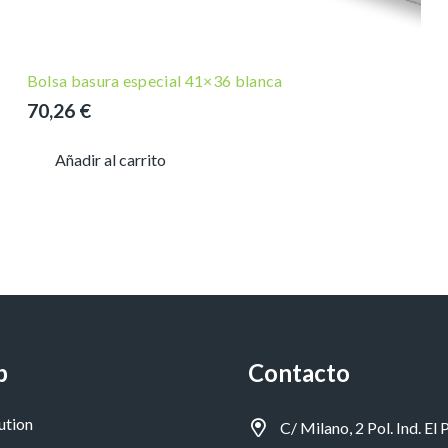
Bolsa basura especial 41×36 blanca
70,26
€
Añadir al carrito
p
Contacto
ution
C/ Milano, 2 Pol. Ind. El P