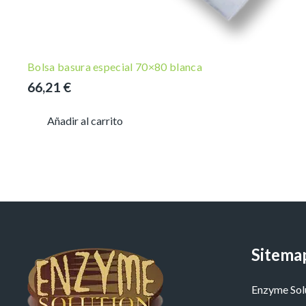
Bolsa basura especial 70×80 blanca
66,21
€
Añadir al carrito
Sitema
Enzyme Sol