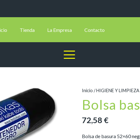
icio
Tienda
La Empresa
Contacto
Inicio
/
HIGIENE Y LIMPIEZA
Bolsa ba
72,58
€
Bolsa de basura 52×60 negra