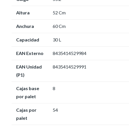
Altura
52 Cm
Anchura
60 Cm
Capacidad
30 L
EAN Externo
8435414529984
EAN Unidad
8435414529991
(P1)
Cajas base
8
por palet
Cajas por
54
palet