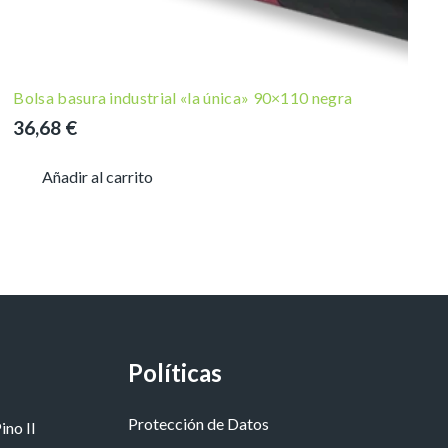
Bolsa basura industrial «la única» 90×110 negra
36,68
€
Añadir al carrito
Políticas
Protección de Datos
ino II