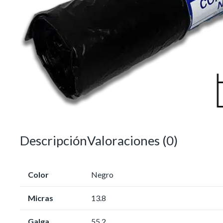
Descripción
Valoraciones (0)
Color
Negro
Micras
13.8
Galga
55.2