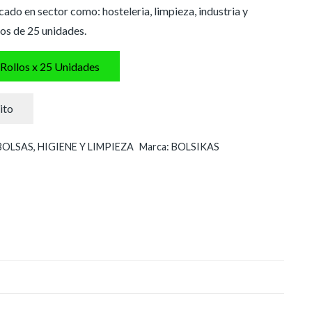
cado en sector como: hosteleria, limpieza, industria y
los de 25 unidades.
 Rollos x 25 Unidades
ito
BOLSAS
,
HIGIENE Y LIMPIEZA
Marca:
BOLSIKAS