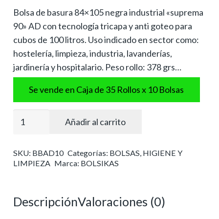
Bolsa de basura 84×105 negra industrial «suprema
90» AD con tecnología tricapa y anti goteo para
cubos de 100 litros. Uso indicado en sector como:
hostelería, limpieza, industria, lavanderías,
jardinería y hospitalario. Peso rollo: 378 grs…
Se vende en Caja de 35 Rollos x 10 Bolsas
Bolsa
Añadir al carrito
basura
industrial
SKU:
BBAD10
Categorías:
BOLSAS
,
HIGIENE Y
"suprema
LIMPIEZA
Marca:
BOLSIKAS
90"
85x105
negra
Descripción
Valoraciones (0)
cantidad