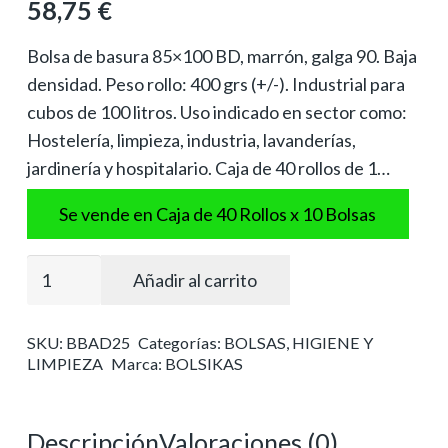
58,75
€
Bolsa de basura 85×100 BD, marrón, galga 90. Baja
densidad. Peso rollo: 400 grs (+/-). Industrial para
cubos de 100 litros. Uso indicado en sector como:
Hostelería, limpieza, industria, lavanderías,
jardinería y hospitalario. Caja de 40 rollos de 1…
Se vende en Caja de 40 Rollos x 10 Bolsas
Bolsa
Añadir al carrito
basura
industrial
SKU:
BBAD25
Categorías:
BOLSAS
,
HIGIENE Y
85x100
LIMPIEZA
Marca:
BOLSIKAS
marrón
cantidad
Descripción
Valoraciones (0)