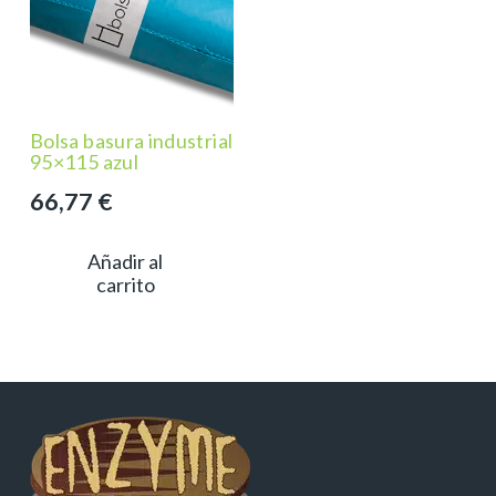
Bolsa basura industrial
95×115 azul
66,77
€
Añadir al
carrito