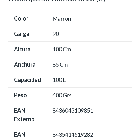
Color
Marrón
Galga
90
Altura
100 Cm
Anchura
85 Cm
Capacidad
100 L
Peso
400 Grs
EAN
8436043109851
Externo
EAN
8435414519282