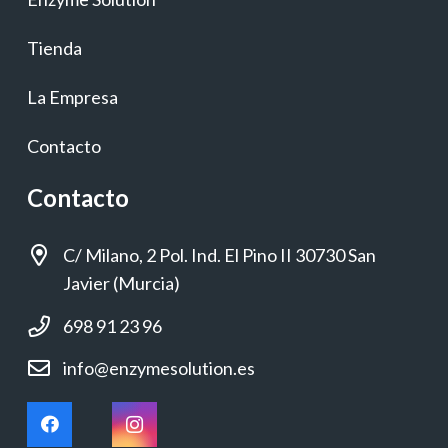
producto
Tienda
La Empresa
Contacto
Contacto
C/ Milano, 2 Pol. Ind. El Pino II 30730 San
Javier (Murcia)
698 91 23 96
info@enzymesolution.es