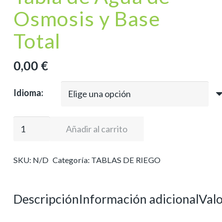
Osmosis y Base
Total
0,00
€
Idioma:
Tabla
Añadir al carrito
de
Agua
SKU:
N/D
Categoría:
TABLAS DE RIEGO
de
Osmosis
y
Descripción
Información adicional
Valo
Base
Total