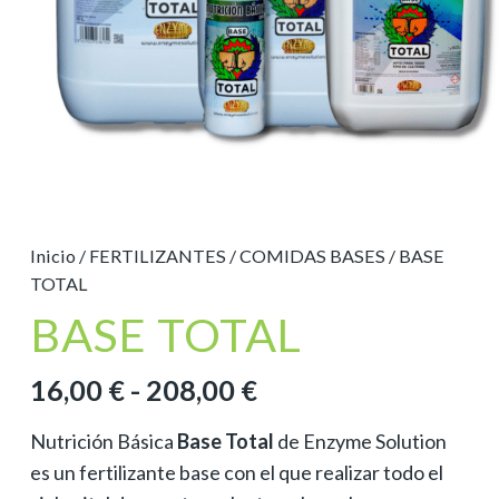
Inicio
/
FERTILIZANTES
/
COMIDAS BASES
/ BASE
TOTAL
BASE TOTAL
Rango
16,00
€
-
208,00
€
de
Nutrición Básica
Base Total
de Enzyme Solution
precios:
es un fertilizante base con el que realizar todo el
desde