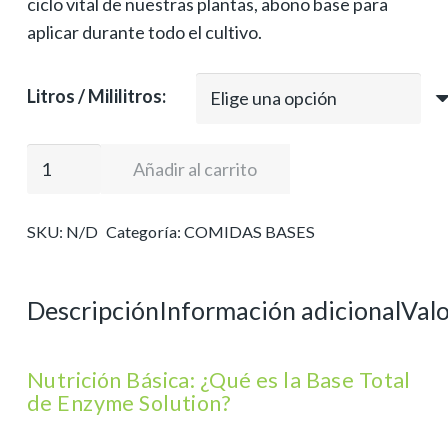
ciclo vital de nuestras plantas, abono base para
16,00 €
aplicar durante todo el cultivo.
hasta
208,00 €
Litros / Mililitros:
BASE
Añadir al carrito
TOTAL
cantidad
SKU:
N/D
Categoría:
COMIDAS BASES
Descripción
Información adicional
Valo
Nutrición Básica: ¿Qué es la Base Total
de Enzyme Solution?