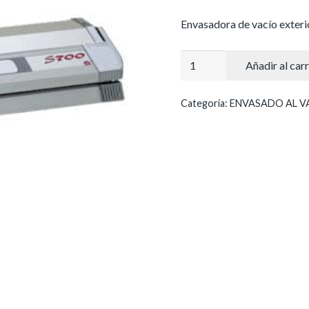
Envasadora de vacío exteri
MAQUINA
Añadir al carr
DE
VACIO
Categoría:
ENVASADO AL V
EXTERIOR
S700C
cantidad