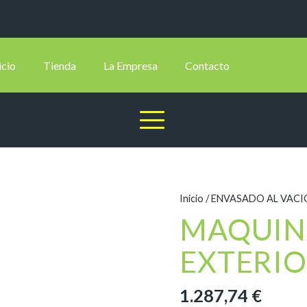
icio
Tienda
La Empresa
Contacto
Inicio
/
ENVASADO AL VACI
MAQUIN
EXTERIO
1.287,74
€