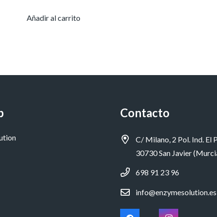
Añadir al carrito
p
Contacto
ution
C/ Milano, 2 Pol. Ind. El P
30730 San Javier (Murci
698 91 23 96
info@enzymesolution.es