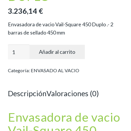
3.236,14
€
Envasadora de vacio Vail-Square 450 Duplo .- 2
barras de sellado 450 mm
ENVASADORAS
Añadir al carrito
DE
VACÍO
Categoría:
ENVASADO AL VACIO
MOD.
VAIL-
SQUARE
Descripción
Valoraciones (0)
450-
DUPLO
Envasadora de vacio
cantidad
Vail-Square 450