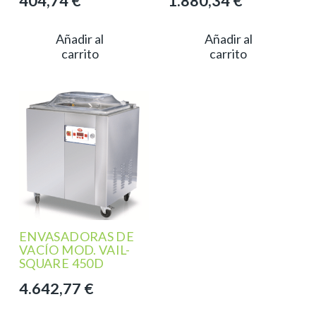
404,74
€
1.880,34
€
Añadir al
Añadir al
carrito
carrito
ENVASADORAS DE
VACÍO MOD. VAIL-
SQUARE 450D
4.642,77
€